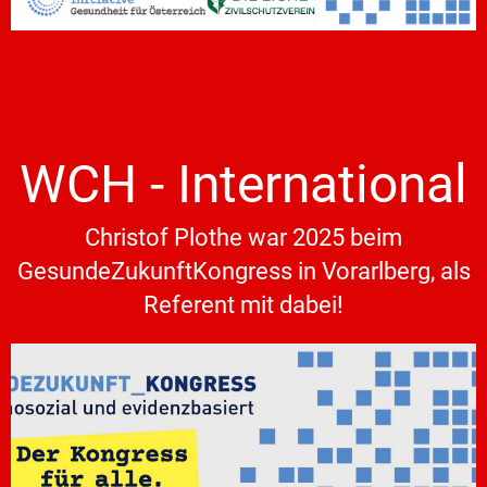
WCH - International
Christof Plothe war 2025 beim
GesundeZukunftKongress in Vorarlberg, als
Referent mit dabei!