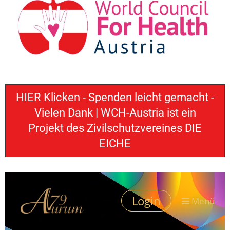
HIER Klicken - Spenden leicht gemacht -
Vielen Dank | WCH-Austria ist ein
Projekt des Zivilschutzvereines DIE
EICHE