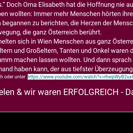
ts.“ Doch Oma Elisabeth hat die Hoffnung nie
uben wollten: Immer mehr Menschen hörten ihr
n begannen zu berichten, die Herzen der Mensc
gung, die ganz Österreich berührt.
lten sich in Wien Menschen aus ganz Österreich
rn und Großeltern, Tanten und Onkel waren dab
 stumm machen lassen wollten. Und dann sprach
emand haben kann, der aus tiefster Überzeugung 
h oder unter:
https://www.youtube.com/watch?v=rhwpWyB2ux
elen & wir waren ERFOLGREICH - Da