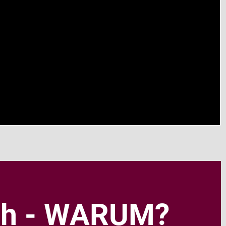
ch
- WARUM?