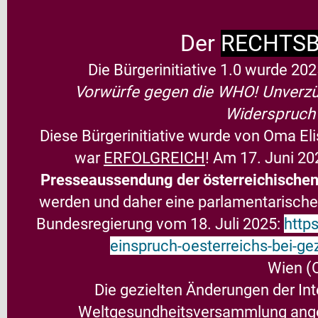
Der
RECHTS
Die Bürgerinitiative 1.0 wurde 20
Vorwürfe gegen die WHO! Unverzüg
Widerspruch
Diese Bürgerinitiative wurde von Oma El
war
ERFOLGREICH
! Am 17. Juni 2
Presseaussendung der österreichische
werden und daher eine parlamentarische 
Bundesregierung vom 18. Juli 2025:
http
einspruch-oesterreichs-bei-ge
Wien (O
Die gezielten Änderungen der Int
Weltgesundheitsversammlung ang