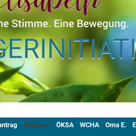
antrag
Aktionen
ÖKSA
WCHA
Oma E.
E