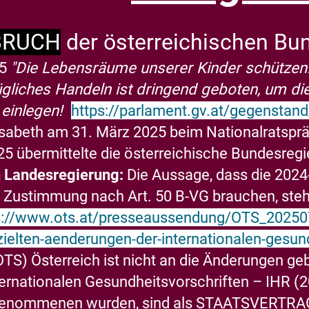
BRUCH
der österreichischen Bu
25
"Die Lebensräume unserer Kinder schützen
liches Handeln ist dringend geboten, um d
 einlegen!
https://parlament.gv.at/gegenstand
isabeth am 31. März 2025 beim Nationalratspr
025 übermittelte die österreichische Bundesre
n Landesregierung:
Die Aussage, dass die 2024
Zustimmung nach Art. 50 B-VG brauchen, steht
s://www.ots.at/presseaussendung/OTS_20250
zielten-aenderungen-der-internationalen-gesun
TS) Österreich ist nicht an die Änderungen g
ernationalen Gesundheitsvorschriften – IHR (2
enommenen wurden, sind als
STAATSVERTR