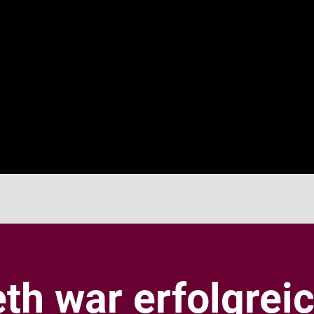
eth war
erfolgrei