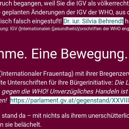
uch begangen, weil Sie die IGV als völkerrecht
 die geplanten Änderungen der IGV der WHO, aus
isch falsch eingestuft!
Dr. iur. Silvia Behrendt
h
rung: IGV (
I
nternationalen
G
esundheits
V
orschriften der WHO eng
mme.
Eine
Bewegung.
 (Internationaler Frauentag) mit ihrer Bregenz
 Unterschriften für ihre Bürgerinitiative:
Die 
 gegen die WHO!
Unverzügliches Handeln ist
gen!
https://parlament.gv.at/gegenstand/XXVII
 stand da – mit nichts als ihrem unerschütter
n sie belächelt.