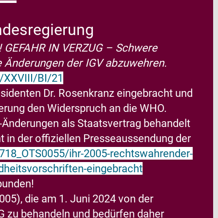
ndesregierung
!
GEFAHR IN VERZUG – Schwere
ie Änderungen der IGV abzuwehren.
/XXVIII/BI/21
äsidenten Dr. Rosenkranz eingebracht und
gierung den Widerspruch an die WHO.
-Änderungen als Staatsvertrag behandelt
 in der offiziellen Presseaussendung der
718_OTS0055/ihr-2005-rechtswahrender-
dheitsvorschriften-eingebracht
ebunden!
005), die am 1. Juni 2024 von der
AG
zu behandeln und bedürfen daher