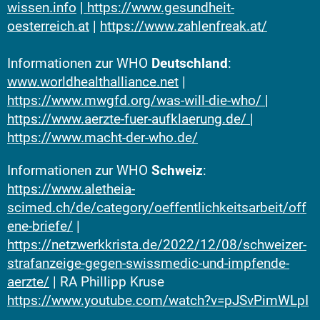
wissen.info
|
https://www.gesundheit-
oesterreich.at
|
https://www.zahlenfreak.at/
Informationen zur WHO
Deutschland
:
www.worldhealthalliance.net
|
https://www.mwgfd.org/was-will-die-who/
|
https://www.aerzte-fuer-aufklaerung.de/
|
https://www.macht-der-who.de/
Informationen zur WHO
Schweiz
:
https://www.aletheia-
scimed.ch/de/category/oeffentlichkeitsarbeit/off
ene-briefe/
|
https://netzwerkkrista.de/2022/12/08/schweizer-
strafanzeige-gegen-swissmedic-und-impfende-
aerzte/
| RA Phillipp Kruse
https://www.youtube.com/watch?v=pJSvPimWLpI