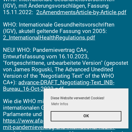
(IGV), mit Änderungsvorschlägen, Fassung
15.11.2022:
2cAmendmentsArticle-by-Article.pdf
WHO: Internationale Gesundheitsvorschriften
(IGV), akutell geltende Fassung von 2005:
2_InternationalHealthRegulations.pdf
NEU! WHO: Pandemievertrag CA+,
Entwurfsfassung vom 16.10.2023,
"fortgeschrittene, unbearbeitete Version" (gepostet
von James Roguski, The Advanced Unedited
Version of the "Negotiating Text" of the WHO
CA+):
advance-DRAFT_Negotiating-Text_INB-
Bureau_16-Oct-2023.pdf
Diese Website verwendet Cookies!
Wie die WHO mit Pandemievertrag und
Mehr Infos
internationalen Gesundheitsvorschriften
Parlamente und Bürger entmachtet:
OK
https://www.afa-zone.at/allgemein/wie-die-who-
mit-pandemievertrag-und-international-health-