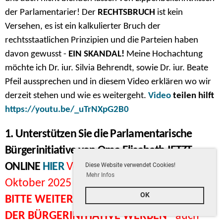
der Parlamentarier! Der
RECHTSBRUCH
ist kein
Versehen, es ist ein kalkulierter Bruch der
rechtsstaatlichen Prinzipien und die Parteien haben
davon gewusst -
EIN SKANDAL!
Meine Hochachtung
möchte ich Dr. iur. Silvia Behrendt, sowie Dr. iur. Beate
Pfeil aussprechen und in diesem Video erklären wo wir
derzeit stehen und wie es weitergeht.
Video
teilen hilft
https://youtu.be/_uTrNXpG2B0
1. Unterstützen Sie die Parlamentarische
Bürgerinitiative von Oma Elisabeth JETZT
ONLINE
HIER
Voraussichtlich findet am 23.
Diese Website verwendet Cookies!
Mehr Infos
Oktober 2025 ein HEARING in Wien statt.
OK
BITTE WEITERHIN FÜRS UNTERSCHREIBEN
DER BÜRGERINITIATIVE WERBEN
- auch